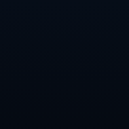
这种良好的心理状态可能会让球员们在逆境中更加自信，应对比赛中
的变化。
**球迷与媒体的反应**
*球迷们*对卢卡库未能入选名单的反应不一，有人担心锋线火
力，有人则表示理解和支持。**媒体方面**，更是纷纷猜测图赫尔可能
采取的战术变化。有分析认为，这一变化将令比赛更加不可预测，为
观众提供更多的悬念和观看乐趣。