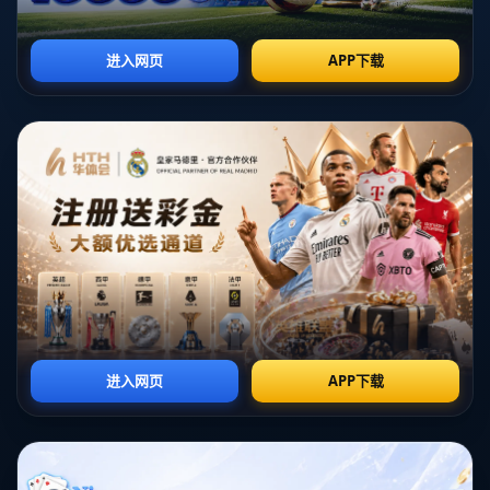
**替代方案与战术调整**
在卢卡库缺席的情况下，切尔西仍有其他的前锋选项。*哈弗茨*
可能会被推到锋线位置，凭借他在关键比赛中的沉着冷静和技术能
力，或将成为切尔西锋线的一大奇兵。此外，球队中还有*维尔纳*与*
普利西奇*等进攻球员，尽管他们的风格与卢卡库有所不同，但可能会
为切尔西采用更为灵活多变的战术提供帮助。**调整战术**或将是图赫