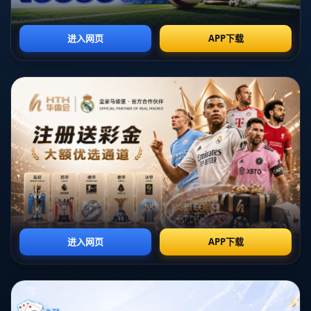
更为值得注意的是，梅县球乡方面通过声明质疑海南陵水球员在
比赛过程中是否存在**消极比赛**的行为，并且强烈呼吁中国足协介入
调查。比赛本应是一场技能和斗志的比拼，但海南陵水的表现却让人
对其参赛态度产生了巨大的问号。
### **中冠联赛：职业化路上的考验**
**中冠联赛作为中国足球金字塔中最底层的职业联赛**，承担着发
现潜力新星和夯实区域足球发展的任务。同时，中冠赛事也因关系到
球队升级参与中乙资格赛的名额，具有一定的竞争含金量。然而，这
一事件显然引发了外界对其公平性和职业道德的担忧。
海南陵水之所以备受质疑，不仅因为一场“落后三球后顛球”的行
为，更因为此举与职业足球所倡导的竞技精神背道而驰。梅县球乡表
示，如果不及时予以调查并引以为戒，此类场上不当表现可能会对**
中冠联赛的健康发展和公信力造成深远影响**。