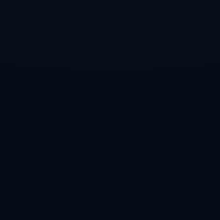
为竞技赛事中的反面教材。
在中国足球环境中，类似的问题并非头一回出现。此前某些业余
赛事因疑似“默契球”出现争议，甚至一度影响足球青训和基层赛事的
声誉。中冠联赛作为迈入职业足球的第一步，更需要维护赛场的纯
净，避免任何可能影响比赛公正性的行为。
### **梅县球乡的担忧：是否涉及更深层问题？**
回到这场争议赛事，梅县球乡显然担心这不只是一次简单的**“行
为失当”**。某些迹象表明，这种异常现象可能反映出更深层次的问
题。例如，球队是否迫于外界压力做出不符合公平竞争的行为，又或
者作为赛事组织方的足协是否在赛制设定与监管中存在漏洞。这些都
需要有更为详尽的调查来给出解答。