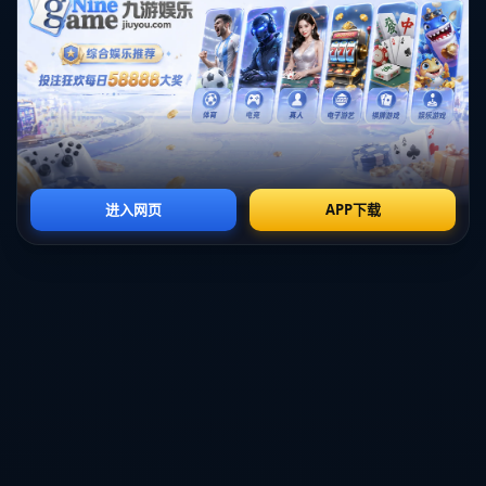
### **相似的案例：恶性操纵与消极比赛的警钟**
近年来，全球足球领域对**消极比赛、操纵赛事**的打击力度逐渐
加大。国际足联曾多次处理过类似的案例，例如某些球队为了“避战”
或与特定对手分组而故意放弃争胜，引发公众广泛讨论。例如，2012
年伦敦奥运会上羽毛球比赛曾出现多队**消极比赛**，导致赛事的观赏
性和公平性被严重破坏。最终，涉事队伍均被直接取消参赛资格，成