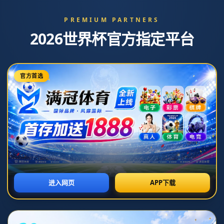
中冠梅縣球鄉請求足協調查海南陵水 落後三球在
半場顛球.
**中冠赛场风波：梅县球乡质疑海南陵水半场表演，足协能否还
原真相？**
近年来，中国足球凭借中冠联赛等多级别赛事的推进，逐渐走上
更加职业化和规范化的道路。然而，就在这样一个备受关注的赛事体
系中，**梅县球乡与海南陵水的比赛**却引发了不小的争议。梅县球乡
在比赛结束后**公开向足协请求调查**，原因是海南陵水在上半场落后