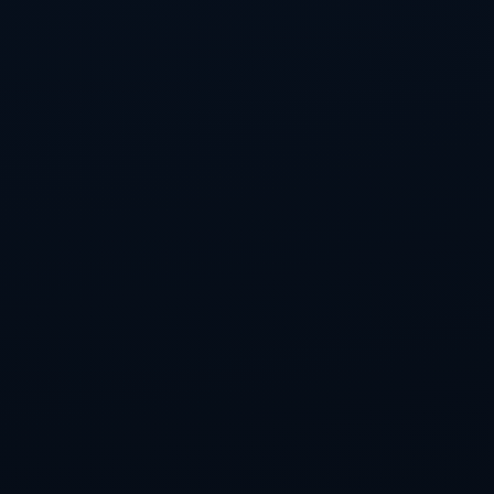
配有限的薪资空间，以招募尽可能多的优质球员。一个年薪达
这份合同已经不再符合“市场价值”。对一支球队来说，砍掉高薪