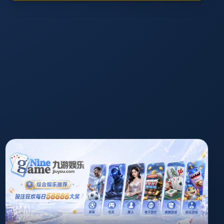
已经老了.
。当一个球员场均能贡献**27分、3次失误**时，他的个
本文将探讨这背后的深层逻辑，以及为什么即便是优异的球员