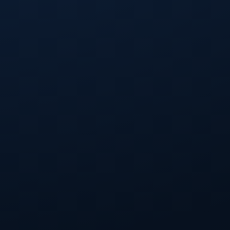
”的时代，仅依赖于“表面亮眼”的数据并不足以成为一名顶级
出现漏洞。
去留的关键。对于一位年龄接近巅峰尾声的球员来说，付出如
幅下滑？
老化”的影响非常显著：速度变慢、爆发力下降、防守端效率
着比赛强度的持续加大，疲劳积累下，各种潜在的问题将逐
将其送上替补席，甚至最终无球可打。对于球队来说，为一位