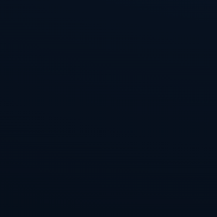
逐渐老化的球员支付超高薪资会让他们在竞争中丧失灵活性，
---
### *当“个人价值”难敌“球队价值”*