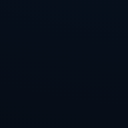
球队眼中的价值并非只建立在个人数据之上，而是围绕
***5120万***的球员，意味着其他球员获得待遇的空间
这里可以提到**克里斯·保罗**案例。尽管保罗的控场