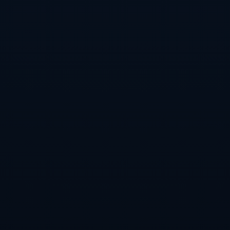
對於球隊管理層而言，此次事件也再次突顯了“板凳深度”的重要
性。是否能有足夠信任的替補球員頂上，成為球隊能否穩住局勢的關
鍵。此外，在轉會窗仍然開放的情況下，*是否考慮臨時簽約一名邊路
選手*，也將成為管理層討論的焦點之一。
---
### 球迷的支持與擔憂