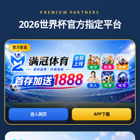
登貝萊將接受手術或缺陣三個月.
**登貝萊將接受手術或缺陣三個月：球隊與球迷的雙重考驗**
足球世界瞬息萬變，傷病問題一直是球員和球隊無法迴避的課
題。近期，著名球星 **登貝萊** 再次因傷登上熱搜，他可能需要動手
術治療，而缺陣時間可能長達三個月。對於登貝萊本人以及所屬球隊
而言，這不僅是一次挑戰，更是一場考驗。*我們將從球員個人、球隊
策略和球迷情感*等多個角度，深入分析這次事件帶來的影響。
---