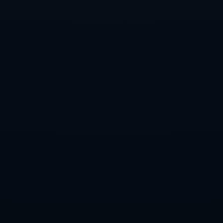
**球迷的情感既是球隊的動力，也是一種壓力。** 登貝萊深受部
分球迷喜愛，他的能力曾幫助球隊多次扭轉局勢，因此，對於他的受
傷，大多數人表達了惋惜和關心。然而，傷情反覆卻不可避免地引起