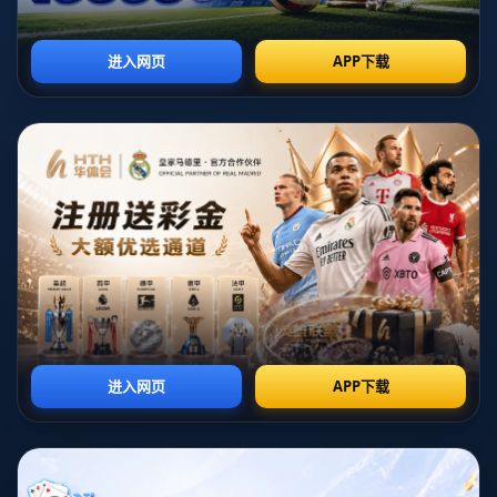
事實上，不少球迷認為，登貝萊的傷情並非偶然，他長期的*過度
疲勞和密集參賽*可能導致了身體承受能力下降。此外，其傷病的反覆
性也值得深思，是否存在早期康復計劃不完善或者體能訓練方式的問
題？這些都促使球隊需要重新審視他未來的健康管理策略。