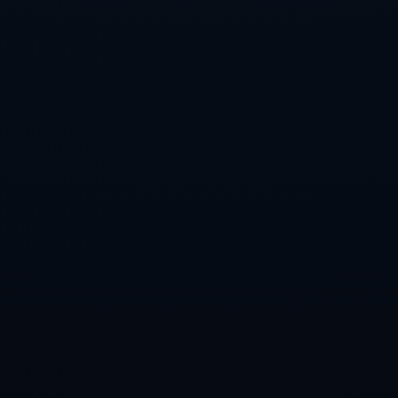
突起，也让曼联多了几分韧劲。不过，曼联在后防线上依然问题不
断，尤其是在面对像利物浦、阿森纳这样的强队时，压力沉重，这一
点可能影响他们长期竞争的稳定性。
### **中游混乱：8队争四的“死亡竞争”**
本赛季英超最大的焦点之一，就是中游球队之间的激烈竞争。目
前有**布莱顿、阿斯顿维拉、纽卡斯尔、切尔西、热刺、西汉姆联等8
队卷入前四争夺**，并呈现出极其胶着的积分差。
布莱顿和阿斯顿维拉凭借年轻化战术和教练的神奇指挥，在过去
几个赛季逐渐上升成为强队。纽卡斯尔则依靠沙特财团的资金支持和
埃迪·豪的执教天赋，成为不可忽视的黑马。反观切尔西与热刺，赛季
初的战绩令人失望，但随着阵容磨合，球队状态逐步提升，前四依然
是他们追求的目标。
*切尔西的复苏之路：* 波切蒂诺的艰难改革正在收获成果，斯特