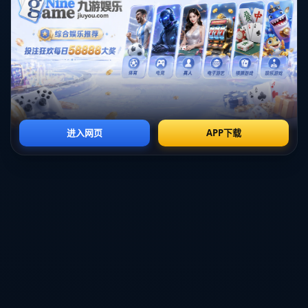
相比利物浦的高歌猛进，曼城的状态则略显挣扎。他们本赛季饱