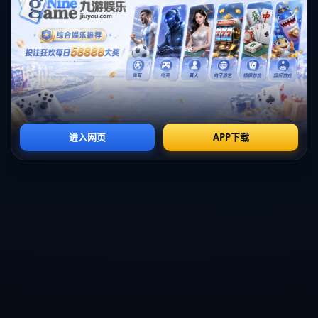
为了能更好地发挥新加盟球员的作用，武汉三镇的教练团队按照
他们的特点制定了相应的战术。以龙威的组织能力为核心，结合钟晋
宝的快速突破能力，球队将在新赛季采取更加进攻型的打法。这一转
变不仅能让球员们充分发挥特长，也给了球队在比赛中更多变化的空
间。
在过去的赛季中，不乏新球员通过卓越的表现帮助球队获得成功
的先例。例如，在之前的某个赛季中，某支球队通过引进一名顶级前