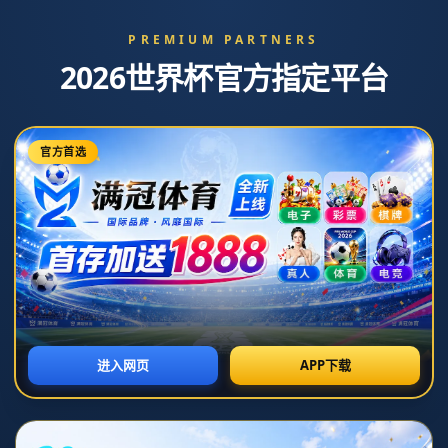
球员龙威、钟晋宝加盟武汉三镇.
**球员龙威、钟晋宝加盟武汉三镇：新赛季的绝佳组合**
随着中国足球联赛不断推陈出新，各大俱乐部在赛季前夕纷纷加
强阵容，以期在即将到来的赛季中取得更好成绩。日前，**武汉三镇**
宣布两位新球员加盟球队，即龙威与钟晋宝。这两位球员的加入不仅
使武汉三镇如虎添翼，也让球迷对新赛季充满期待。
*龙威*作为一名经验丰富的中场球员，具有出色的控球能力和视
野。他在过去的几个赛季中表现出色，曾多次在比赛中为球队助攻或