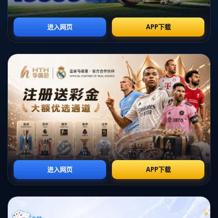
线。在加入武汉三镇后，他将肩负起球队进攻线上的重任，与其他优
秀球员默契配合，力争为球队打入更多精彩进球。
**武汉三镇此次引援的精准布局**，显示出其对未来发展的深刻洞
察。通过引进龙威和钟晋宝，球队既解决了中场和锋线的薄弱环节，
也提升了整体实力和竞争力。这一策略不仅是对现有阵容的完善，更
是对教练团队战术安排的有力支持。