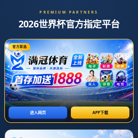
泰国LPGA赛尹天琪夺第二冠 殷若宁T26刘瑞欣
T30.
**泰国LPGA赛：尹天琪勇夺赛季第二冠，中国新星表现亮眼**
作为高尔夫球迷，最近一场备受关注的比赛无疑是刚刚落幕的泰
国LPGA赛。在这场激烈的较量中，中国女子高尔夫球员尹天琪以出
色的表现摘得本赛季的第二个冠军，再次证明了她在职业赛场上的超
强实力。与此同时，中国其他球员殷若宁和刘瑞欣也都有不俗的发
挥，分别以T26和T30的排名收官。本场比赛不仅展现了中国选手在国