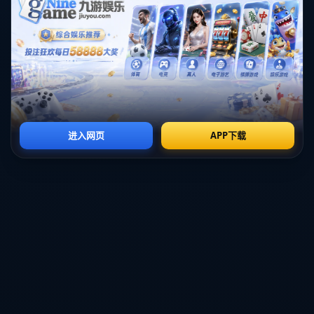
除了尹天琪的出色表现，同样值得关注的是殷若宁和刘瑞欣两位
中国球员在比赛中的发挥。*殷若宁*以T26成绩完赛，这一排名虽与其
赛前期待有一定差距，但她依然在比赛中展现出稳步成长的迹象。如
果翻看她的历史成绩，不难发现，这位年轻球员在多个PGT及欧巡赛
中的表现正在逐步提升。
*刘瑞欣*则以T30的成绩结束了本场赛事。刘瑞欣过去便以稳定的