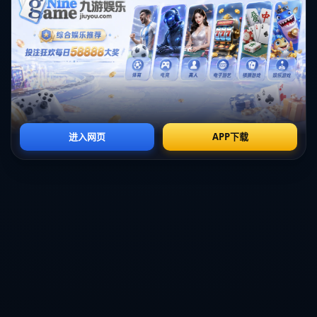
考虑到两队当前的状态和战术，预测**曼城2-1小胜利物浦**。当然，
一切都取决于当天的临场发挥和战术执行。
**案例分析：瓜迪奥拉的战术调整**
在2021年的一场经典战役中，瓜迪奥拉在对阵利物浦时采用了*
出其不意的侧翼进攻策略*，成功打破了利物浦的防线。本场比赛能否
借鉴这一成功经验，灵活调整战术布局，将是瓜迪奥拉面临的挑战之
一。