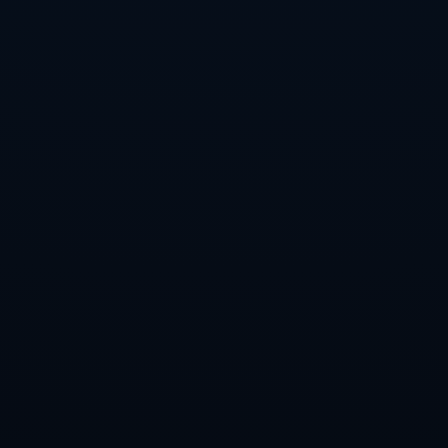
*在此前足坛历史中*，高价转会并非第一次出现。最引人注目的
例子之一就是内马尔从巴塞罗那转会至巴黎圣日耳曼时打破的世界转
会费纪录。尽管当时不少人质疑这笔交易的合理性，但从市场效应来
看，这种巨额投入确实让巴黎圣日耳曼在品牌影响力和竞技成绩上获
益匪浅。*如果哈兰德成功转会皇马*，不仅可以提升球队在锋线上的
竞争力，对于俱乐部的商业价值也将是一次增值。
**皇马的策略与期望**