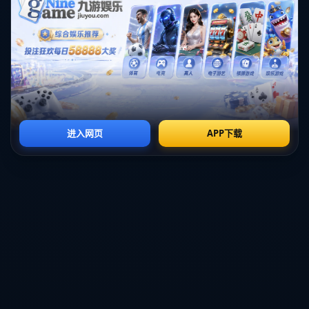
在现代足球的转会市场中，解约金条款已成为俱乐部确保球员不
会轻易流失的一个常见策略。*对于哈兰德这样的高潜力球员*，2亿欧
元的解约金不仅反映了他的市场价值，也展示了多特蒙德对这位年轻
锋霸的重视程度。对于皇家马德里而言，这无疑是一个需要深思熟虑
的投资决定。
**市场动向与案例分析**