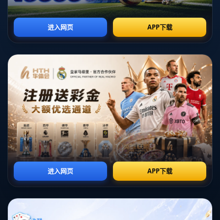
**皇马与哈兰德：不止是谣言**
西班牙媒体的最新消息指出，*哈兰德与皇家马德里的传闻并非无
中生有*。据报道，哈兰德的合同中包含一条价值2亿欧元的解约金条
款，这成为了转会谈判中的关键因素。虽然这个数字看似天文，但对
于财力雄厚的皇家马德里来说，并非无法承受。
**转会费与合约条款的重要性**