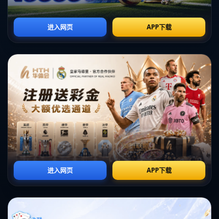
整能力。相比较而言，莫兰特的表现则较为沉稳，这与他在联盟中积
累的经验密不可分。*保持冷静并在关键时刻发挥稳定，这是莫兰特能
够带领灰熊险胜的关键所在*。
从竞赛的角度来看，尽管魔术队最终败北，他们仍展示出了强大
的竞争力，特别是在防守端的表现。这场比赛如同一场篮球哲学的课
堂，强调的不只是球技，还有球员在赛场上的心理成长。
对于未来，两位年轻球星的对决将持续成为关注的焦点。班凯罗
和莫兰特的这次对决不仅是技艺的较量，更是他们个人成长过程中的
重要一课。*随着经验的积累和技艺的磨练，相信他们未来的对决会更
加精彩*。这场比赛不仅为球迷带来了紧张刺激的观赛体验，更让我们
期待他们未来的成长与蜕变。