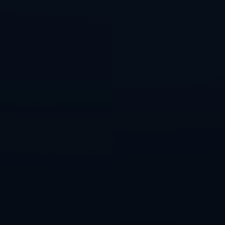
---
### **榜首之争：力压拜仁的意义**
多特蒙德凭借本场胜利，目前积49分，反超积46分的拜仁慕尼
黑，跃居德甲积分榜榜首。这令整个联赛的冠军争夺再度掀起波澜。
考虑到拜仁近年来的霸主地位，多特蒙德能够暂时占据第一名，堪称
德甲赛季最大看点之一。
一个典型的案例便是本赛季前半程与拜仁的直接对话。在那场交
锋中，多特蒙德在最后时刻由莫德斯特进球扳平，展现了球队的决心
和韧性。而在世界杯后，球队更是不断利用拜仁的失误拉近双方分
差，最终成功反超。
---