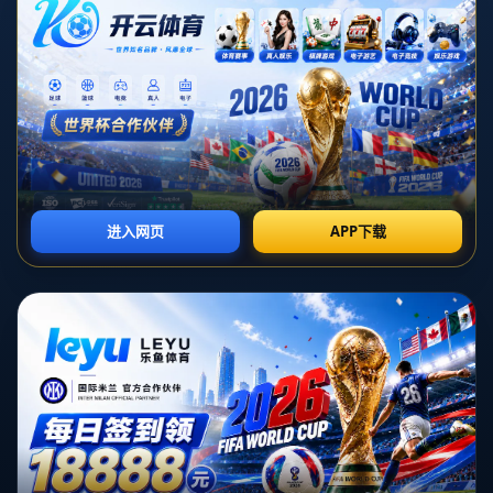
首先，我们必须承认阿尔瓦雷斯卓越的**进攻意识**和敏锐的门前
嗅觉。这位年仅20岁的前锋在比赛中表现出的**冷静与自信**，让所有
人为之惊叹。他总能在合适的时间出现在合适的位置，以迅雷不及掩
耳之势将足球送入对方球门。这种能力并不是与生俱来的，而是**多
年的努力与训练**的结晶。他在比赛中的精彩表现为他所在的俱乐部
打下了坚实的基础，使得球队有了更加光明的前景。
在其职业生涯的起步阶段，阿尔瓦雷斯的潜力已然显现。他不止