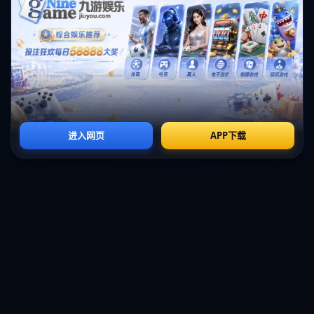
不妨分析一下他在对阵劲敌的比赛中的一个关键进球。当时球队
处于劣势，对方防守严密，几乎没有破绽。然而，在一次快速反击
中，阿尔瓦雷斯凭借出色的速度和精准的射术，抓住稍纵即逝的机
会，为球队扳平比分。这粒进球不仅展示了他的个人能力，更是他在
压力下的**聪慧决策**的最佳体现。
综上所述，阿尔瓦雷斯在本届国王杯的出色表现并非偶然——**
出色的技术水平**、**坚韧的心理**以及**团队协作能力**，共同塑造了
这位新星。这些优秀的品质不仅帮助他目前在赛场上独领风骚，也为
他的未来打下了坚实的基础。阿尔瓦雷斯的成长之路，无疑是绿茵场
上的一段佳话，也为许多年轻球员树立了良好的榜样。期待他在未来
的比赛中继续带来更多惊喜，成为众人瞩目的焦点。