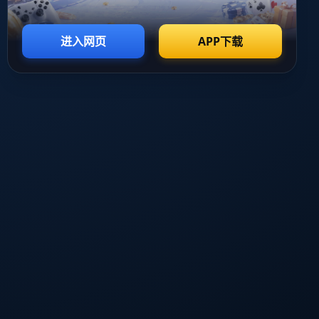
的比賽中，阿士東維拉作客摩納哥遺憾敗陣，而阿特蘭大則在