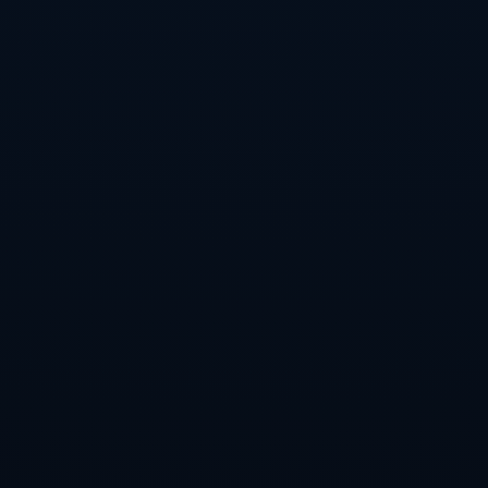
東維拉作為一支來自英超聯賽的老牌球隊，本賽季的表現一直備受期待。
轉和前鋒的沖擊都給予了對手莫大的壓力。最終，*摩納哥以一個關鍵進球
實力做出深刻反思和調整。
戰的他們，以5：0的驚人比分戰勝了格拉茨，為球迷們獻上了一場**進
的是，阿特蘭大的主力前鋒在比賽中表現出色，不僅創造了多次進球機會，