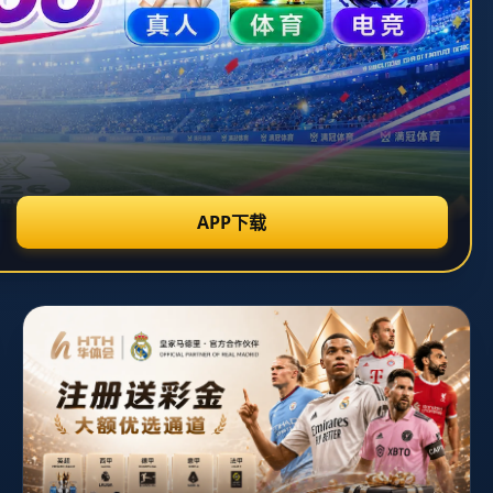
｜阿士東維拉作客0：1摩納哥 阿特蘭大5：０勝格
勝**