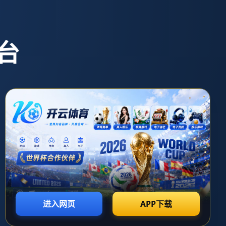
首页
公司简介
产品中心
新闻资讯
联系我们