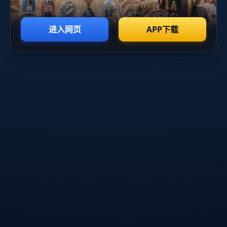
個賽季中，許多球隊都在為爭奪歐洲俱樂部**最高榮譽**而戰。在最新
隊間實力的角力，也給予我們對歐聯賽事新一輪了解的契機。