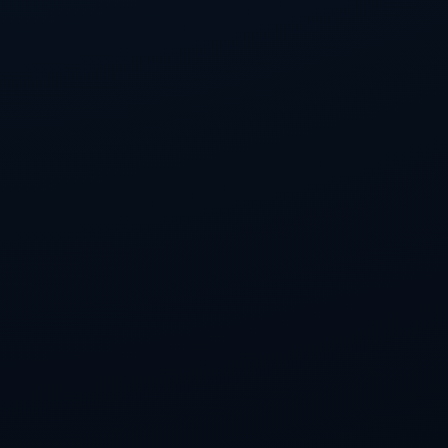
然而，在摩納哥的主場，阿士東維拉似乎遺失了往日的銳
戰勝了阿士東維拉*，讓來訪的球隊空手而歸。這場比賽再
球盛宴**。阿特蘭大在本場比賽中從開場便展現了一流的進
還上演了帽子戲法，成為當之無愧的**全場最佳球員**。